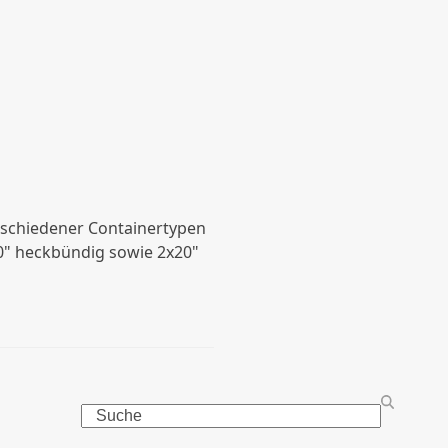
erschiedener Containertypen
, 20" heckbündig sowie 2x20"
Search