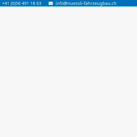
+41 (0)56 491 18 63
info@nuessli-fahrzeugbau.ch