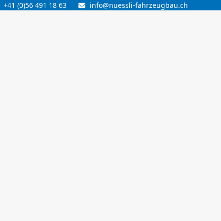
+41 (0)56 491 18 63
info@nuessli-fahrzeugbau.ch