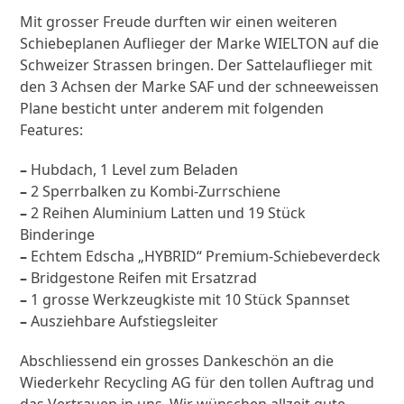
Mit grosser Freude durften wir einen weiteren
Schiebeplanen Auflieger der Marke WIELTON auf die
Schweizer Strassen bringen.
Der Sattelauflieger mit
den 3 Achsen der Marke SAF und der schneeweissen
Plane besticht unter anderem mit folgenden
Features:
–
Hubdach, 1 Level zum Beladen
–
2 Sperrbalken zu Kombi-Zurrschiene
–
2 Reihen Aluminium Latten und 19 Stück
Binderinge
–
Echtem Edscha „HYBRID“ Premium-Schiebeverdeck
–
Bridgestone Reifen mit Ersatzrad
–
1 grosse Werkzeugkiste mit 10 Stück Spannset
–
Ausziehbare Aufstiegsleiter
Abschliessend ein grosses Dankeschön an die
Wiederkehr Recycling AG für den tollen Auftrag und
das Vertrauen in uns. Wir wünschen allzeit gute