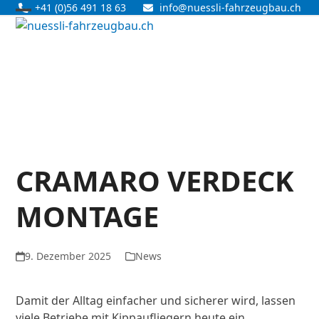
Skip
+41 (0)56 491 18 63
info@nuessli-fahrzeugbau.ch
Open
Close
to
content
mobile
mobile
menu
menu
CRAMARO VERDECK
MONTAGE
9. Dezember 2025
News
Damit der Alltag einfacher und sicherer wird, lassen
viele Betriebe mit Kippaufliegern heute ein