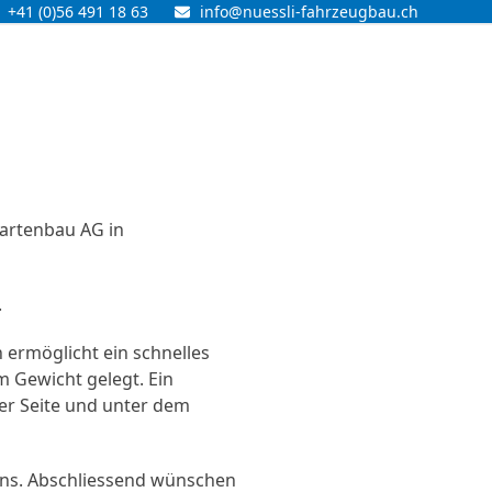
+41 (0)56 491 18 63
info@nuessli-fahrzeugbau.ch
Gartenbau AG in
.
 ermöglicht ein schnelles
m Gewicht gelegt. Ein
der Seite und unter dem
 uns. Abschliessend wünschen