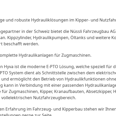
s
sige und robuste Hydrauliklösungen im Kipper- und Nutzfah
gepartner in der Schweiz bietet die Nüssli Fahrzeugbau AG 
 an. Kippzylinder, Hydraulikpumpen, Öltanks und weitere
rt beschafft werden.
komplette Hydraulikanlagen für Zugmaschinen.
on Hyva ist die moderne E-PTO Lösung, welche speziell für d
PTO System dient als Schnittstelle zwischen dem elektrisc
 und ermöglicht den Betrieb von Hydraulikfunktionen ohne
ng kann in Verbindung mit einer passenden Hydraulikanla
e für Zugmaschinen, Kipper, Kranaufbauten, Absetzkipper, 
ollelektrischen Nutzfahrzeugbereich.
en Erfahrung im Fahrzeug- und Kipperbau stehen wir Ihnen
stellungen gerne zur Seite.