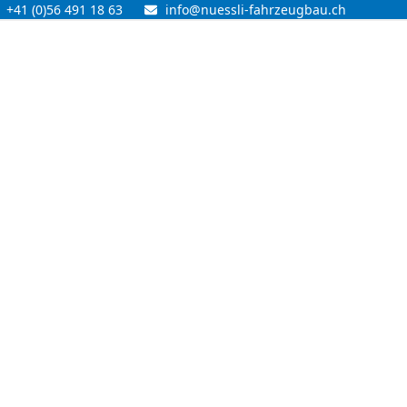
+41 (0)56 491 18 63
info@nuessli-fahrzeugbau.ch