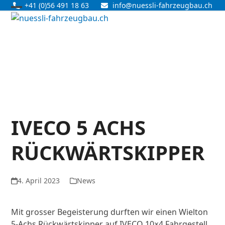
Skip
+41 (0)56 491 18 63
info@nuessli-fahrzeugbau.ch
Open
Close
to
content
mobile
mobile
menu
menu
IVECO 5 ACHS
RÜCKWÄRTSKIPPER
4. April 2023
News
Mit grosser Begeisterung durften wir einen Wielton
5-Achs Rückwärtskipper auf IVECO 10×4 Fahrgestell