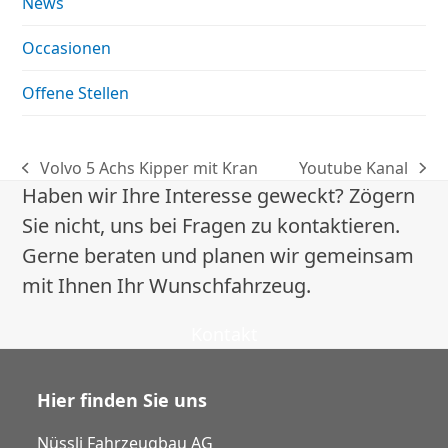
News
Occasionen
Offene Stellen
Volvo 5 Achs Kipper mit Kran
Youtube Kanal
vorheriger
Nächster
Haben wir Ihre Interesse geweckt? Zögern
Beitrag:
Beitrag:
Sie nicht, uns bei Fragen zu kontaktieren.
Gerne beraten und planen wir gemeinsam
mit Ihnen Ihr Wunschfahrzeug.
Kontakt
Hier finden Sie uns
Nüssli Fahrzeugbau AG