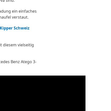
va sind.
Ladung ein einfaches
aufel verstaut.
Kipper Schweiz
 diesem vielseitig
rcedes Benz Atego 3-