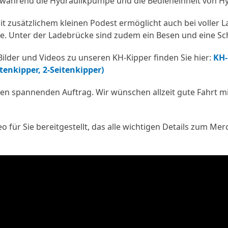
während die Hydraulikpumpe und die Bedieneinheit von Hy
it zusätzlichem kleinen Podest ermöglicht auch bei voller 
e. Unter der Ladebrücke sind zudem ein Besen und eine Sch
ilder und Videos zu unseren KH-Kipper finden Sie hier:
KH-
tenkipper, 2-Seitenkipper)
en spannenden Auftrag. Wir wünschen allzeit gute Fahrt mit
o für Sie bereitgestellt, das alle wichtigen Details zum Me