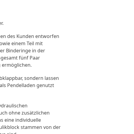
r.
ngen des Kunden entworfen
sowie einem Teil mit
ier Binderinge in der
nsgesamt fünf Paar
g ermöglichen.
abklappbar, sondern lassen
als Pendelladen genutzt
ydraulischen
uch ohne zusätzlichen
s eine individuelle
aulikblock stammen von der