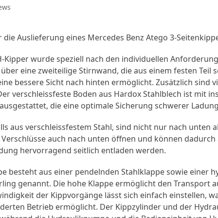
ews
r die Auslieferung eines Mercedes Benz Atego 3-Seitenkippe
-Kipper wurde speziell nach den individuellen Anforderu
 über eine zweiteilige Stirnwand, die aus einem festen Teil 
eine bessere Sicht nach hinten ermöglicht. Zusätzlich sind v
er verschleissfeste Boden aus Hardox Stahlblech ist mit i
ausgestattet, die eine optimale Sicherung schwerer Ladun
ls aus verschleissfestem Stahl, sind nicht nur nach unten 
en Verschlüsse auch nach unten öffnen und können dadurch 
dung hervorragend seitlich entladen werden.
ppe besteht aus einer pendelnden Stahlklappe sowie einer h
rling genannt. Die hohe Klappe ermöglicht den Transport a
ndigkeit der Kippvorgänge lässt sich einfach einstellen, wa
erten Betrieb ermöglicht. Der Kippzylinder und der Hydr