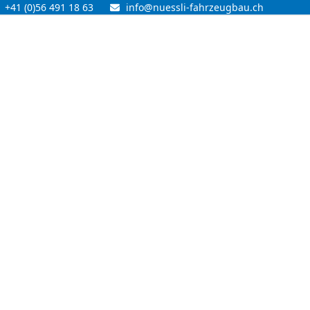
+41 (0)56 491 18 63
info@nuessli-fahrzeugbau.ch