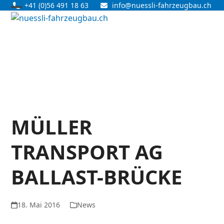
Skip
+41 (0)56 491 18 63
info@nuessli-fahrzeugbau.ch
Open
Close
to
content
mobile
mobile
menu
menu
MÜLLER
TRANSPORT AG
BALLAST-BRÜCKE
18. Mai 2016
News