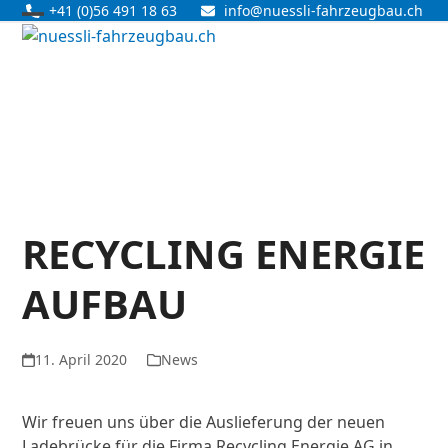
Skip
+41 (0)56 491 18 63
info@nuessli-fahrzeugbau.ch
Open
Close
to
content
mobile
mobile
menu
menu
RECYCLING ENERGIE
AUFBAU
11. April 2020
News
Wir freuen uns über die Auslieferung der neuen
Ladebrücke für die Firma Recycling Energie AG in