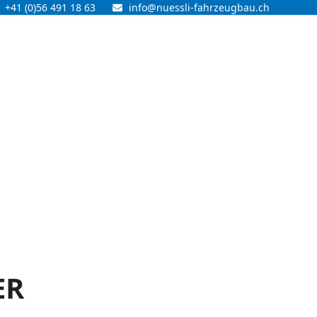
+41 (0)56 491 18 63
info@nuessli-fahrzeugbau.ch
ER