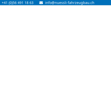
+41 (0)56 491 18 63
info@nuessli-fahrzeugbau.ch