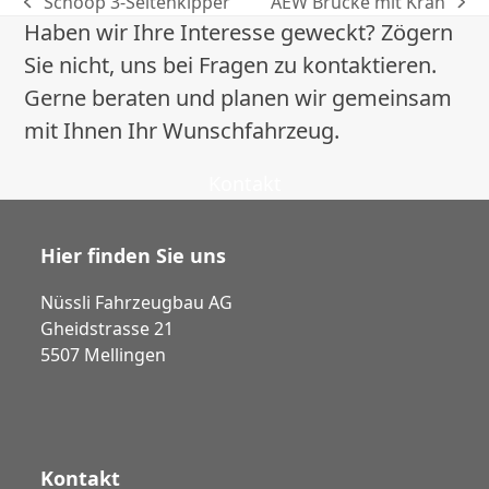
Schoop 3-Seitenkipper
AEW Brücke mit Kran
vorheriger
Nächster
Haben wir Ihre Interesse geweckt? Zögern
Beitrag:
Beitrag:
Sie nicht, uns bei Fragen zu kontaktieren.
Gerne beraten und planen wir gemeinsam
mit Ihnen Ihr Wunschfahrzeug.
Kontakt
Hier finden Sie uns
Nüssli Fahrzeugbau AG
Gheidstrasse 21
5507 Mellingen
Kontakt