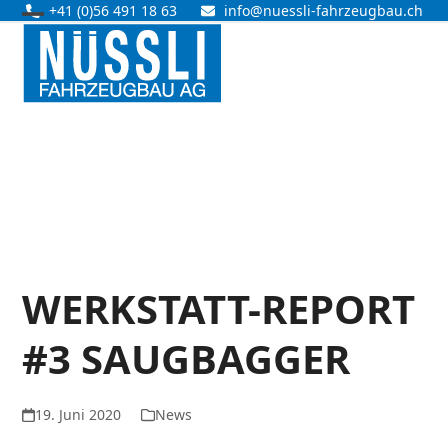
Skip
+41 (0)56 491 18 63
info@nuessli-fahrzeugbau.ch
Open
Close
to
content
mobile
mobile
menu
menu
WERKSTATT-REPORT
#3 SAUGBAGGER
19. Juni 2020
News