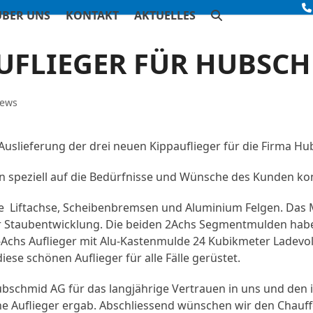
ÜBER UNS
KONTAKT
AKTUELLES
AUFLIEGER FÜR HUBSC
ews
 Auslieferung der drei neuen Kippauflieger für die Firma H
en speziell auf die Bedürfnisse und Wünsche des Kunden ko
ne Liftachse, Scheibenbremsen und Aluminium Felgen. Das 
r Staubentwicklung. Die beiden 2Achs Segmentmulden hab
3-Achs Auflieger mit Alu-Kastenmulde 24 Kubikmeter Lade
ese schönen Auflieger für alle Fälle gerüstet.
bschmid AG für das langjährige Vertrauen in uns und den i
ne Auflieger ergab. Abschliessend wünschen wir den Chauff