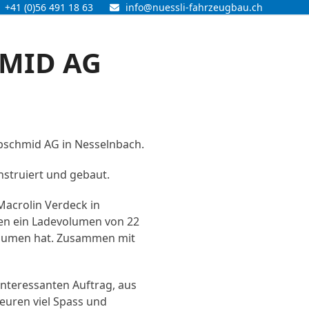
+41 (0)56 491 18 63
info@nuessli-fahrzeugbau.ch
HMID AG
ubschmid AG in Nesselnbach.
nstruiert und gebaut.
Macrolin Verdeck in
en ein Ladevolumen von 22
volumen hat. Zusammen mit
nteressanten Auftrag, aus
euren viel Spass und