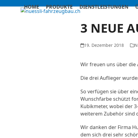
Skip
HOME
PRODUKTE
DIENSTLEISTUNGEN
to
content
3 NEUE 
19. Dezember 2018
N
Wir freuen uns über die
Die drei Auflieger wurd
So verfügen sie über ei
Wunschfarbe schützt fo
Kubikmeter, wobei der 
weiterem Zubehör sind di
Wir danken der Firma Hu
dem sich drei sehr schö