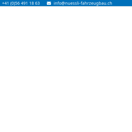
+41 (0)56 491 18 63
info@nuessli-fahrzeugbau.ch