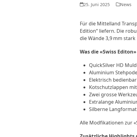
25. Juni 2025
News
Für die Mittelland Trans
Edition“ liefern. Die r
die Wände 3,9 mm stark 
Was die «Swiss Editon
QuickSilver HD Mul
Aluminium Stehpodest
Elektrisch bedienb
Kotschutzlappen mit
Zwei grosse Werkzeu
Extralange Aluminiu
Silberne Langforma
Alle Modfikationen zur 
Zusätzliche Highlights 