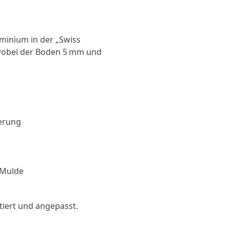
uminium in der „Swiss
, wobei der Boden 5 mm und
terung
 Mulde
tiert und angepasst.