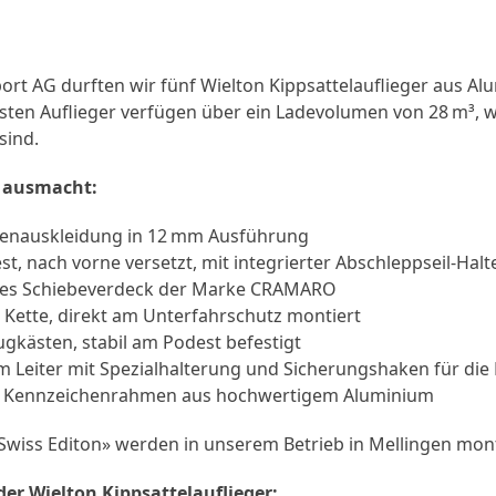
port AG durften wir fünf Wielton Kippsattelauflieger aus Al
obusten Auflieger verfügen über ein Ladevolumen von 28 m³
sind.
» ausmacht:
denauskleidung in 12 mm Ausführung
, nach vorne versetzt, mit integrierter Abschleppseil-Hal
ares Schiebeverdeck der Marke CRAMARO
 Kette, direkt am Unterfahrschutz montiert
gkästen, stabil am Podest befestigt
m Leiter mit Spezialhalterung und Sicherungshaken für die
t Kennzeichenrahmen aus hochwertigem Aluminium
«Swiss Editon» werden in unserem Betrieb in Mellingen mon
der Wielton Kippsattelauflieger: