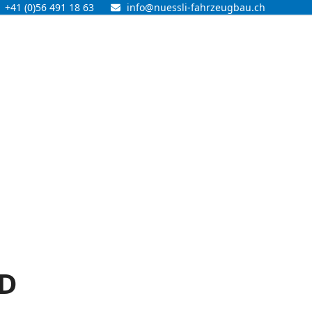
+41 (0)56 491 18 63
info@nuessli-fahrzeugbau.ch
ND